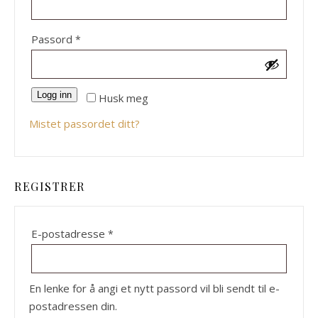
Påkrevd
Passord
*
Logg inn
Husk meg
Mistet passordet ditt?
REGISTRER
Påkrevd
E-postadresse
*
En lenke for å angi et nytt passord vil bli sendt til e-
postadressen din.