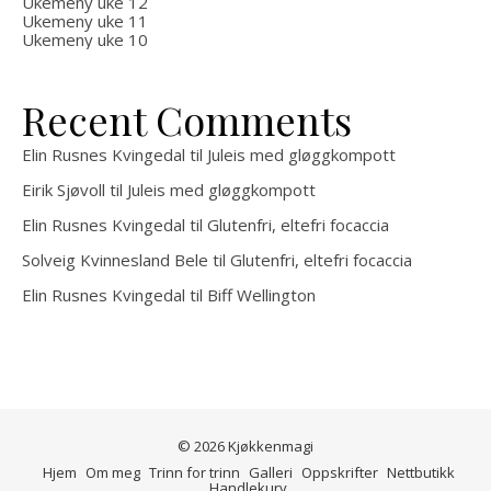
Ukemeny uke 12
Ukemeny uke 11
Ukemeny uke 10
Recent Comments
Elin Rusnes Kvingedal
til
Juleis med gløggkompott
Eirik Sjøvoll
til
Juleis med gløggkompott
Elin Rusnes Kvingedal
til
Glutenfri, eltefri focaccia
Solveig Kvinnesland Bele
til
Glutenfri, eltefri focaccia
Elin Rusnes Kvingedal
til
Biff Wellington
© 2026 Kjøkkenmagi
Hjem
Om meg
Trinn for trinn
Galleri
Oppskrifter
Nettbutikk
Handlekurv