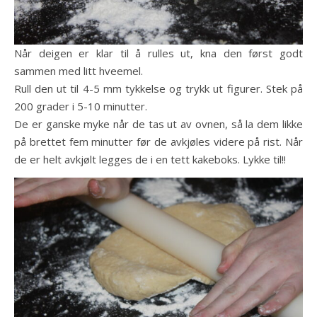
Når deigen er klar til å rulles ut, kna den først godt
sammen med litt hveemel.
Rull den ut til 4-5 mm tykkelse og trykk ut figurer. Stek på
200 grader i 5-10 minutter.
De er ganske myke når de tas ut av ovnen, så la dem likke
på brettet fem minutter før de avkjøles videre på rist. Når
de er helt avkjølt legges de i en tett kakeboks. Lykke til!!