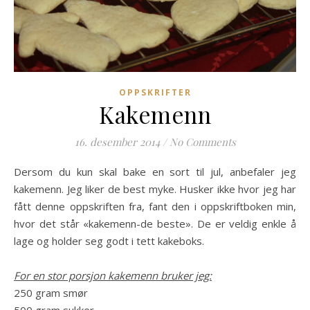
OPPSKRIFTER
Kakemenn
16. desember 2014
/
No Comments
Dersom du kun skal bake en sort til jul, anbefaler jeg
kakemenn. Jeg liker de best myke. Husker ikke hvor jeg har
fått denne oppskriften fra, fant den i oppskriftboken min,
hvor det står «kakemenn-de beste». De er veldig enkle å
lage og holder seg godt i tett kakeboks.
For en stor porsjon kakemenn bruker jeg:
250 gram smør
500 gram sukker