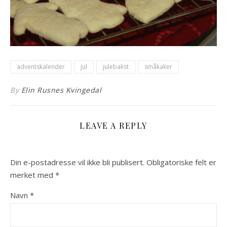
adventskalender
jul
julebakst
småkaker
By
Elin Rusnes Kvingedal
LEAVE A REPLY
Din e-postadresse vil ikke bli publisert.
Obligatoriske felt er
merket med
*
Navn
*