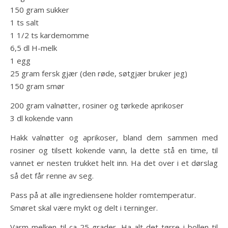
150 gram sukker
1 ts salt
1 1/2 ts kardemomme
6,5 dl H-melk
1 egg
25 gram fersk gjær (den røde, søtgjær bruker jeg)
150 gram smør
200 gram valnøtter, rosiner og tørkede aprikoser
3 dl kokende vann
Hakk valnøtter og aprikoser, bland dem sammen med
rosiner og tilsett kokende vann, la dette stå en time, til
vannet er nesten trukket helt inn. Ha det over i et dørslag
så det får renne av seg.
Pass på at alle ingrediensene holder romtemperatur.
Smøret skal være mykt og delt i terninger.
Varm melken til ca 25 grader. Ha alt det tørre i bollen til