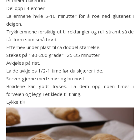
et melet bakebord.
Del opp i 4 emner.
La emnene hvile 5-10 minutter for å roe ned glutenet i
deigen.
Trykk emnene forsiktig ut til rektangler og rull stramt så de
får form som små brød.
Etterhev under plast til ca dobbel størrelse.
Stekes på 180-200 grader i 25-35 minutter.
Avkjøles på rist.
La de avkjøles 1/2-1 time før du skjærer i de.
Server gjerne med smør og brunost.
Brødene kan godt fryses. Ta dem opp noen timer i
forveien og legg i et klede til tining.
Lykke til!!