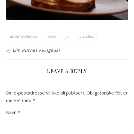
adventskalender
brød
jul
julebakst
By
Elin Rusnes Kvingedal
LEAVE A REPLY
Din e-postadresse vil ikke bli publisert.
Obligatoriske felt er
merket med
*
Navn
*