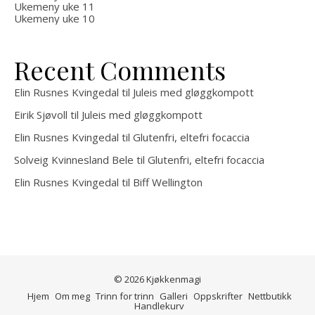
Ukemeny uke 11
Ukemeny uke 10
Recent Comments
Elin Rusnes Kvingedal
til
Juleis med gløggkompott
Eirik Sjøvoll
til
Juleis med gløggkompott
Elin Rusnes Kvingedal
til
Glutenfri, eltefri focaccia
Solveig Kvinnesland Bele
til
Glutenfri, eltefri focaccia
Elin Rusnes Kvingedal
til
Biff Wellington
© 2026 Kjøkkenmagi
Hjem
Om meg
Trinn for trinn
Galleri
Oppskrifter
Nettbutikk
Handlekurv