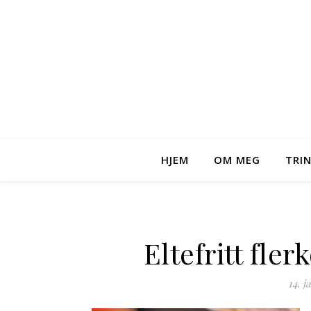
HJEM
OM MEG
TRI
Eltefritt fle
14. j