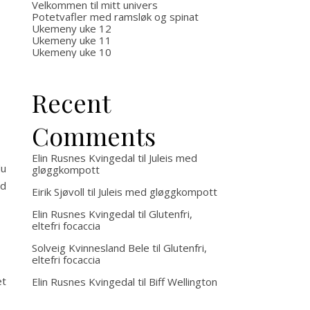
Velkommen til mitt univers
Potetvafler med ramsløk og spinat
Ukemeny uke 12
Ukemeny uke 11
Ukemeny uke 10
Recent
Comments
Elin Rusnes Kvingedal
til
Juleis med
du
gløggkompott
ød
Eirik Sjøvoll
til
Juleis med gløggkompott
Elin Rusnes Kvingedal
til
Glutenfri,
eltefri focaccia
Solveig Kvinnesland Bele
til
Glutenfri,
eltefri focaccia
et
Elin Rusnes Kvingedal
til
Biff Wellington