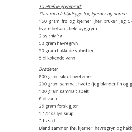
To eltefrie grytebrød:
Start med å bløtlegge frø, kjerner og nøtter:
150 gram frø og kjerner (her bruker jeg 5-ko
hvete helkorn, hele byggryn)
2 ss chiafrø
50 gram havregryn
50 gram hakkede valnøtter
5 dl kokende vann
Brødene:
800 gram siktet hvetemel
200 gram sammalt hvete (jeg blander fin og 
100 gram sammalt spelt
6 dl vann
25 gram fersk gjær
1 1/2 ss lys sirup
2 ts salt
Bland sammen frø, kjerner, havregryn og hakk