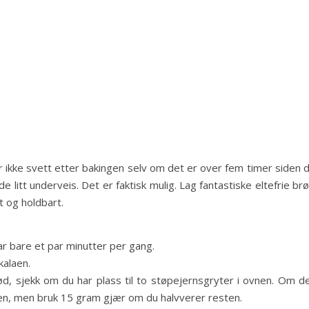
r ikke svett etter bakingen selv om det er over fem timer siden 
de litt underveis. Det er faktisk mulig. Lag fantastiske eltefrie br
t og holdbart.
ar bare et par minutter per gang.
kalaen.
d, sjekk om du har plass til to støpejernsgryter i ovnen. Om d
ften, men bruk 15 gram gjær om du halvverer resten.