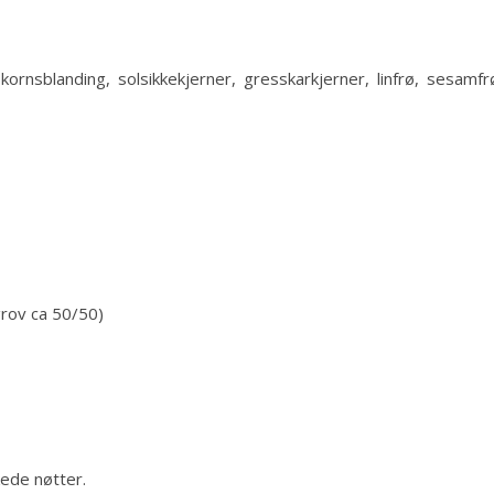
rnsblanding, solsikkekjerner, gresskarkjerner, linfrø, sesamfr
grov ca 50/50)
ede nøtter.