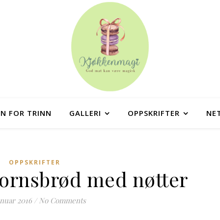
NN FOR TRINN
GALLERI
OPPSKRIFTER
NE
OPPSKRIFTER
rkornsbrød med nøtter
anuar 2016
/
No Comments