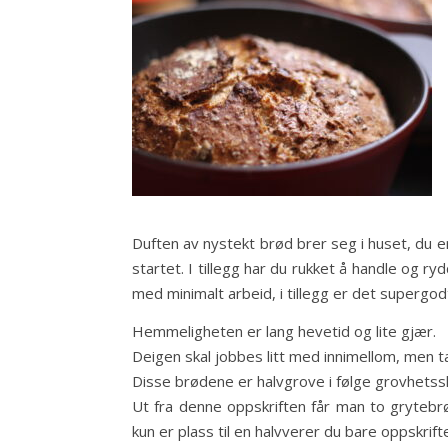
Duften av nystekt brød brer seg i huset, du e
startet. I tillegg har du rukket å handle og ryd
med minimalt arbeid, i tillegg er det supergod
Hemmeligheten er lang hevetid og lite gjær.
Deigen skal jobbes litt med innimellom, men t
Disse brødene er halvgrove i følge grovhetss
Ut fra denne oppskriften får man to grytebrø
kun er plass til en halvverer du bare oppskri