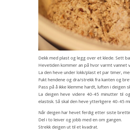
Dekk med plast og legg over et klede. Sett bak
Hevetiden kommer an på hvor varmt vannet va
La den heve under lokk/plast et par timer, me
Fukt hendene og dra/strekk fra kanten og bret
Pass på å ikke klemme hardt, luften i deigen s
La deigen heve videre 40-45 minutter til og
elastisk. Så skal den heve ytterligere 40-45 mi
Når deigen har hevet ferdig etter siste brett
Del i to leiver og jobb med en om gangen.
Strekk deigen ut til et kvadrat.