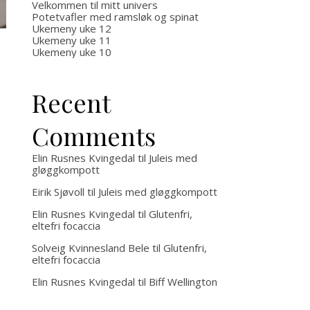
med og
potet
Velkommen til mitt univers
Potetvafler med ramsløk og spinat
Ukemeny uke 12
uten
bacon
Ukemeny uke 11
Ukemeny uke 10
kjøtt
ovnsb
Recent
grønns
Comments
Elin Rusnes Kvingedal
til
Juleis med
gløggkompott
Eirik Sjøvoll
til
Juleis med gløggkompott
Elin Rusnes Kvingedal
til
Glutenfri,
eltefri focaccia
Solveig Kvinnesland Bele
til
Glutenfri,
eltefri focaccia
Elin Rusnes Kvingedal
til
Biff Wellington