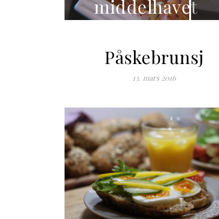
middelhavet
Påskebrunsj
13. mars 2016