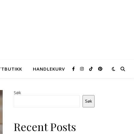
TTBUTIKK
HANDLEKURV
Søk
Søk
Lys
Pannes
lapskaus
skrei
Recent Posts