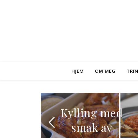
HJEM
OM MEG
TRI
øte
Kylling med
fler
smak av