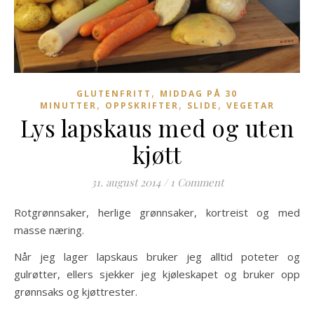
,
GLUTENFRITT
MIDDAG PÅ 30
,
,
,
MINUTTER
OPPSKRIFTER
SLIDE
VEGETAR
Lys lapskaus med og uten
kjøtt
31. august 2014
/
1 Comment
Rotgrønnsaker, herlige grønnsaker, kortreist og med
masse næring.
Når jeg lager lapskaus bruker jeg alltid poteter og
gulrøtter, ellers sjekker jeg kjøleskapet og bruker opp
grønnsaks og kjøttrester.