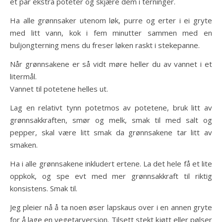
et par ekstra poteter og skjære dem i terninger.
Ha alle grønnsaker utenom løk, purre og erter i ei gryte
med litt vann, kok i fem minutter sammen med en
buljongterning mens du freser løken raskt i stekepanne.
Når grønnsakene er så vidt møre heller du av vannet i et
litermål.
Vannet til potetene helles ut.
Lag en relativt tynn potetmos av potetene, bruk litt av
grønnsakkraften, smør og melk, smak til med salt og
pepper, skal være litt smak da grønnsakene tar litt av
smaken.
Ha i alle grønnsakene inkludert ertene. La det hele få et lite
oppkok, og spe evt med mer grønnsakkraft til riktig
konsistens. Smak til.
Jeg pleier nå å ta noen øser lapskaus over i en annen gryte
for å lage en vegetarversjon. Tilsett stekt kjøtt eller pølser