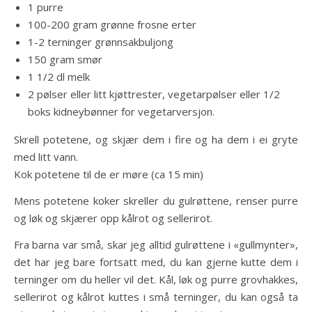
1 purre
100-200 gram grønne frosne erter
1-2 terninger grønnsakbuljong
150 gram smør
1 1/2 dl melk
2 pølser eller litt kjøttrester, vegetarpølser eller 1/2
boks kidneybønner for vegetarversjon.
Skrell potetene, og skjær dem i fire og ha dem i ei gryte
med litt vann.
Kok potetene til de er møre (ca 15 min)
Mens potetene koker skreller du gulrøttene, renser purre
og løk og skjærer opp kålrot og sellerirot.
Fra barna var små, skar jeg alltid gulrøttene i «gullmynter»,
det har jeg bare fortsatt med, du kan gjerne kutte dem i
terninger om du heller vil det. Kål, løk og purre grovhakkes,
sellerirot og kålrot kuttes i små terninger, du kan også ta