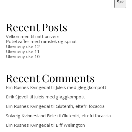
Søk
Recent Posts
Velkommen til mitt univers
Potetvafler med ramsløk og spinat
Ukemeny uke 12
Ukemeny uke 11
Ukemeny uke 10
Recent Comments
Elin Rusnes Kvingedal
til
Juleis med gløggkompott
Eirik Sjøvoll
til
Juleis med gløggkompott
Elin Rusnes Kvingedal
til
Glutenfri, eltefri focaccia
Solveig Kvinnesland Bele
til
Glutenfri, eltefri focaccia
Elin Rusnes Kvingedal
til
Biff Wellington