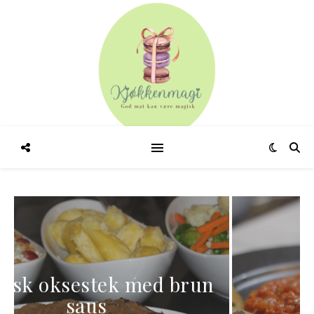
Linsegryte