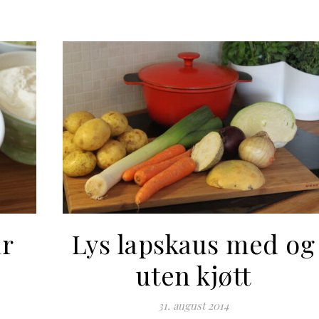
ar
Lys lapskaus med og
uten kjøtt
31. august 2014