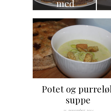
ed
run
aus
Potet og purrelø
suppe
11. november 2014