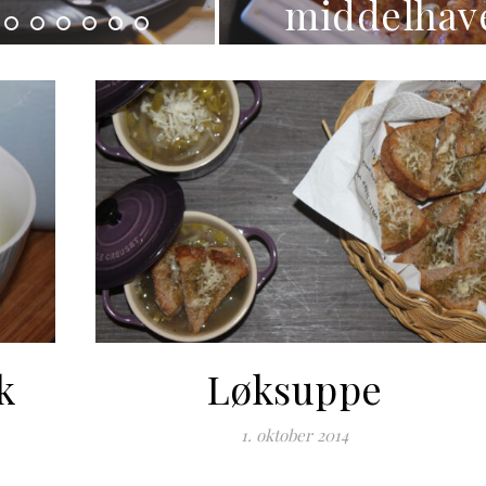
middelhavet
k
Løksuppe
1. oktober 2014