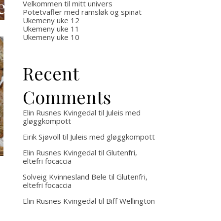
med og
Velkommen til mitt univers
Potetvafler med ramsløk og spinat
Ukemeny uke 12
uten
Ukemeny uke 11
Ukemeny uke 10
kjøtt
Recent
Comments
Elin Rusnes Kvingedal
til
Juleis med
gløggkompott
Eirik Sjøvoll
til
Juleis med gløggkompott
Elin Rusnes Kvingedal
til
Glutenfri,
eltefri focaccia
Solveig Kvinnesland Bele
til
Glutenfri,
eltefri focaccia
Elin Rusnes Kvingedal
til
Biff Wellington