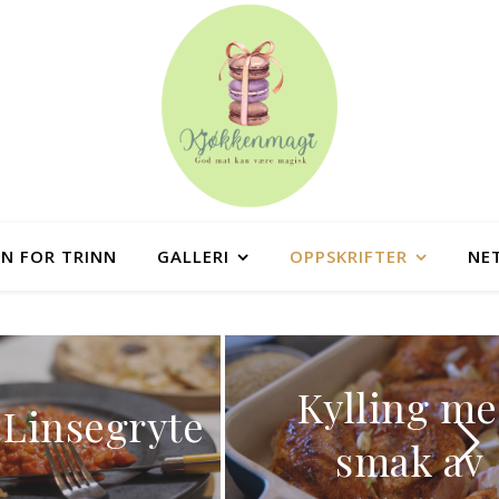
NN FOR TRINN
GALLERI
OPPSKRIFTER
NE
Kylling med
Søte
smak av
vafler