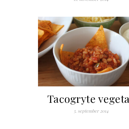
Tacogryte veget
5. september 2014