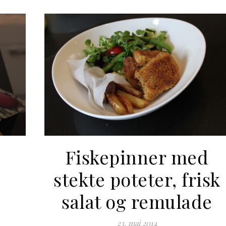
Fiskepinner med
stekte poteter, frisk
salat og remulade
23. mai 2014