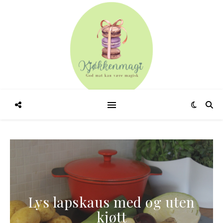
Pannestekt skrei med
n
potetmos, bacon og