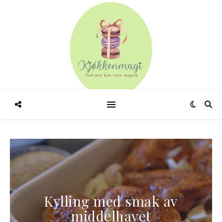
k av
Laksewraps med mango