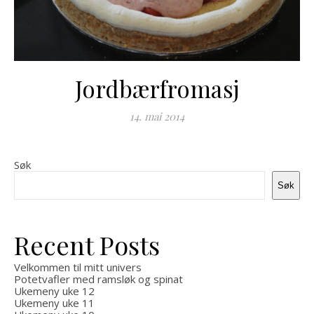
Jordbærfromasj
14. mai 2014
Søk
Søk
Recent Posts
Velkommen til mitt univers
Potetvafler med ramsløk og spinat
Ukemeny uke 12
Ukemeny uke 11