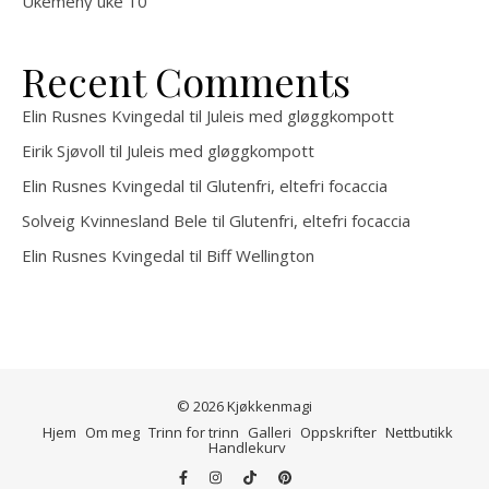
Ukemeny uke 10
Recent Comments
Elin Rusnes Kvingedal
til
Juleis med gløggkompott
Eirik Sjøvoll
til
Juleis med gløggkompott
Elin Rusnes Kvingedal
til
Glutenfri, eltefri focaccia
Solveig Kvinnesland Bele
til
Glutenfri, eltefri focaccia
Elin Rusnes Kvingedal
til
Biff Wellington
© 2026 Kjøkkenmagi
Hjem
Om meg
Trinn for trinn
Galleri
Oppskrifter
Nettbutikk
Handlekurv