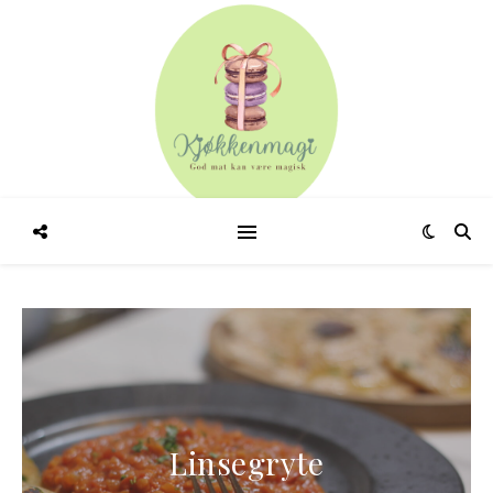
Lys lapskaus med og 
kjøtt