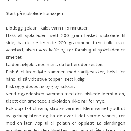
Start på sjokoladefromasjen.
Bløtlegg gelatin i kaldt vann i 15 minutter.
Hakk all sjokoladen, sett 200 gram hakket sjokolade til
side, ha de resterende 200 grammene i en bolle over
vannbad, tilsett 4 ss kaffe og rør forsiktig til sjokoladen er
smeltet.
La den avkjøles noe mens du forbereder resten.
Pisk 6 dl kremfløte sammen med vaniljesukker, helst for
hånd, til så vidt stive topper, sett kjølig.
Pisk eggedosos av egg og sukker.
Vend eggedosisen sammen med den piskede kremfløten,
tilsett den smeltede sjokoladen. Ikke rør for mye.
Kok opp 1/4 dl vann, skru av varmen. Klem vannet godt ut
av gelatinplatene og ha de over i det varme vannet, rør
med en liten visp til all gelatin er oppløst. La blandingen
avkjøles noe før den tilsettes i en tynn stråle i krem- og