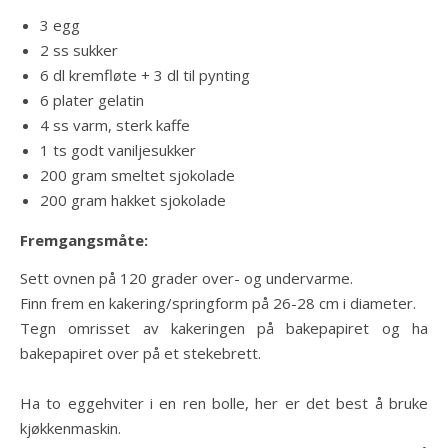
3 egg
2 ss sukker
6 dl kremfløte + 3 dl til pynting
6 plater gelatin
4 ss varm, sterk kaffe
1 ts godt vaniljesukker
200 gram smeltet sjokolade
200 gram hakket sjokolade
Fremgangsmåte:
Sett ovnen på 120 grader over- og undervarme.
Finn frem en kakering/springform på 26-28 cm i diameter.
Tegn omrisset av kakeringen på bakepapiret og ha
bakepapiret over på et stekebrett.
Ha to eggehviter i en ren bolle, her er det best å bruke
kjøkkenmaskin.