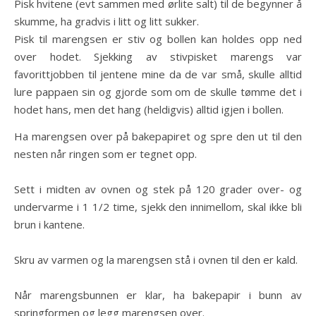
Pisk hvitene (evt sammen med ørlite salt) til de begynner å
skumme, ha gradvis i litt og litt sukker.
Pisk til marengsen er stiv og bollen kan holdes opp ned
over hodet. Sjekking av stivpisket marengs var
favorittjobben til jentene mine da de var små, skulle alltid
lure pappaen sin og gjorde som om de skulle tømme det i
hodet hans, men det hang (heldigvis) alltid igjen i bollen.
Ha marengsen over på bakepapiret og spre den ut til den
nesten når ringen som er tegnet opp.
Sett i midten av ovnen og stek på 120 grader over- og
undervarme i 1 1/2 time, sjekk den innimellom, skal ikke bli
brun i kantene.
Skru av varmen og la marengsen stå i ovnen til den er kald.
Når marengsbunnen er klar, ha bakepapir i bunn av
springformen og legg marengsen over.