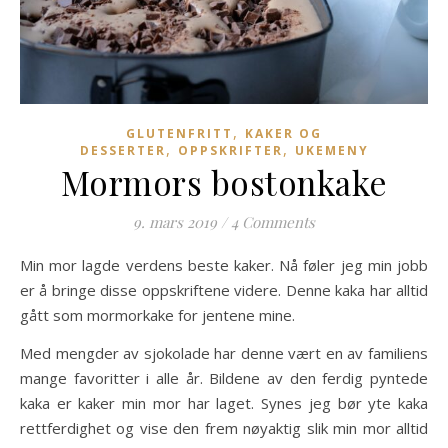
,
GLUTENFRITT
KAKER OG
,
,
DESSERTER
OPPSKRIFTER
UKEMENY
Mormors bostonkake
9. mars 2019
/
4 Comments
Min mor lagde verdens beste kaker. Nå føler jeg min jobb
er å bringe disse oppskriftene videre. Denne kaka har alltid
gått som mormorkake for jentene mine.
Med mengder av sjokolade har denne vært en av familiens
mange favoritter i alle år. Bildene av den ferdig pyntede
kaka er kaker min mor har laget. Synes jeg bør yte kaka
rettferdighet og vise den frem nøyaktig slik min mor alltid