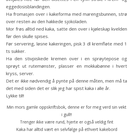
eggedosisblandingen.
Ha fromasjen over i kakeforma med marengsbunnen, strø
over resten av den hakkede sjokoladen.
Mor frøs alltid ned kaka, satte den over i kjøleskap kvelden
før den skulle spises.
Før servering, løsne kakeringen, pisk 3 dl kremfløte med 1
ts sukker.
Ha den stivpiskede kremen over i en sprøytepose og
sprøyt ut rutemønster, plasser en mokkabønne i hvert
kryss, server.
Det er ikke nødvendig å pynte på denne måten, men må ta
det med siden det er slik jeg har spist kaka i alle år.
Lykke til!!
Min mors gamle oppskriftsbok, denne er for meg verd sin vekt
i gull!!
Trenger ikke være rund, hjerte er også veldig fint
Kaka har alltid vært en selvfølge på ethvert kakebord