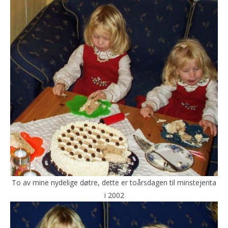
To av mine nydelige døtre, dette er toårsdagen til minstejenta
i 2002