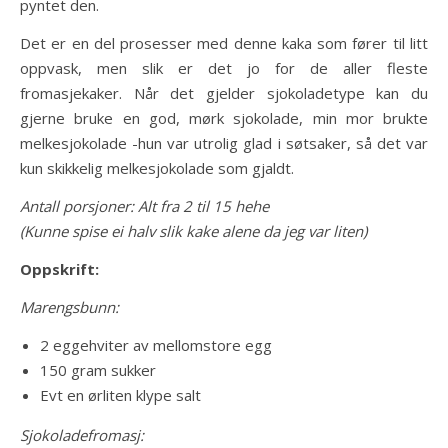
pyntet den.
Det er en del prosesser med denne kaka som fører til litt
oppvask, men slik er det jo for de aller fleste
fromasjekaker. Når det gjelder sjokoladetype kan du
gjerne bruke en god, mørk sjokolade, min mor brukte
melkesjokolade -hun var utrolig glad i søtsaker, så det var
kun skikkelig melkesjokolade som gjaldt.
Antall porsjoner: Alt fra 2 til 15 hehe
(Kunne spise ei halv slik kake alene da jeg var liten)
Oppskrift:
Marengsbunn:
2 eggehviter av mellomstore egg
150 gram sukker
Evt en ørliten klype salt
Sjokoladefromasj: