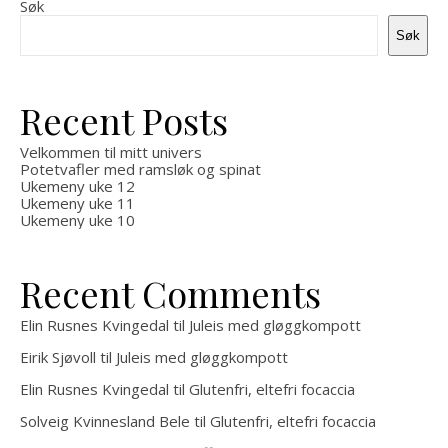
Søk
Søk
Recent Posts
Velkommen til mitt univers
Potetvafler med ramsløk og spinat
Ukemeny uke 12
Ukemeny uke 11
Ukemeny uke 10
Recent Comments
Elin Rusnes Kvingedal
til
Juleis med gløggkompott
Eirik Sjøvoll
til
Juleis med gløggkompott
Elin Rusnes Kvingedal
til
Glutenfri, eltefri focaccia
Solveig Kvinnesland Bele
til
Glutenfri, eltefri focaccia