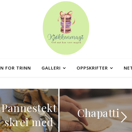
NN FOR TRINN
GALLERI
OPPSKRIFTER
NE
Pannestekt
Chapatti
skrei med