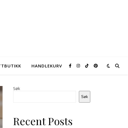
TTBUTIKK
HANDLEKURV
Søk
Søk
Kylling med
Lys
smak av
lapska
Recent Posts