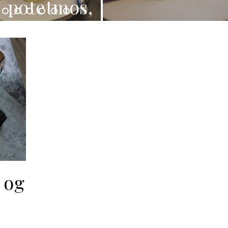
potetmos,
bacon og
ovnsbakte
grønnsaker
 og