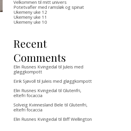
middelhavet
med o
Velkommen til mitt univers
Potetvafler med ramsløk og spinat
Ukemeny uke 12
uten
Ukemeny uke 11
Ukemeny uke 10
kjøtt
Recent
Comments
Elin Rusnes Kvingedal
til
Juleis med
gløggkompott
Eirik Sjøvoll
til
Juleis med gløggkompott
Elin Rusnes Kvingedal
til
Glutenfri,
eltefri focaccia
Solveig Kvinnesland Bele
til
Glutenfri,
eltefri focaccia
Elin Rusnes Kvingedal
til
Biff Wellington