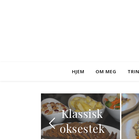
HJEM
OM MEG
TRI
øte
Klassisk
fler
oksestek