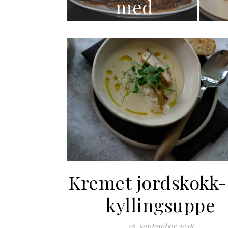
med
brun
saus
Kremet jordskokk-
kyllingsuppe
18. september 2018