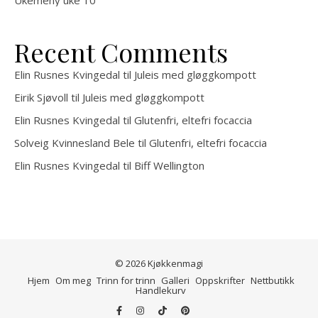
Recent Comments
Elin Rusnes Kvingedal
til
Juleis med gløggkompott
Eirik Sjøvoll
til
Juleis med gløggkompott
Elin Rusnes Kvingedal
til
Glutenfri, eltefri focaccia
Solveig Kvinnesland Bele
til
Glutenfri, eltefri focaccia
Elin Rusnes Kvingedal
til
Biff Wellington
© 2026 Kjøkkenmagi
Hjem
Om meg
Trinn for trinn
Galleri
Oppskrifter
Nettbutikk
Handlekurv