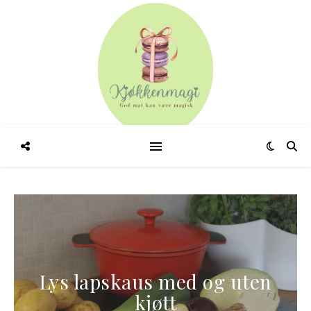
Kylling med smak av
middelhavet