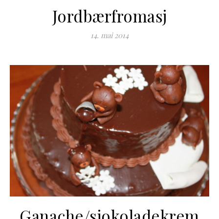
Jordbærfromasj
14. mai 2014
Ganache/sjokoladekrem