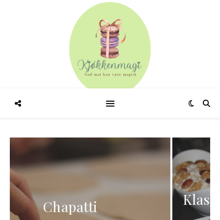
Klassisk oksestek med brun
saus