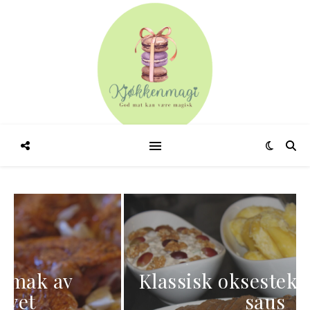
Klassisk oksestek med brun
saus