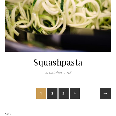
Squashpasta
2. oktober 2018
1
2
3
4
Søk