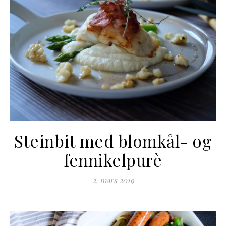
Steinbit med blomkål- og
fennikelpurè
2. mars 2019