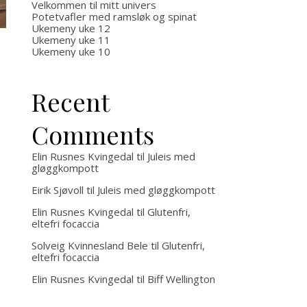
middelhavet
Velkommen til mitt univers
Potetvafler med ramsløk og spinat
Ukemeny uke 12
Ukemeny uke 11
Ukemeny uke 10
Recent
Comments
Elin Rusnes Kvingedal
til
Juleis med
gløggkompott
Eirik Sjøvoll
til
Juleis med gløggkompott
Elin Rusnes Kvingedal
til
Glutenfri,
eltefri focaccia
Solveig Kvinnesland Bele
til
Glutenfri,
eltefri focaccia
Elin Rusnes Kvingedal
til
Biff Wellington