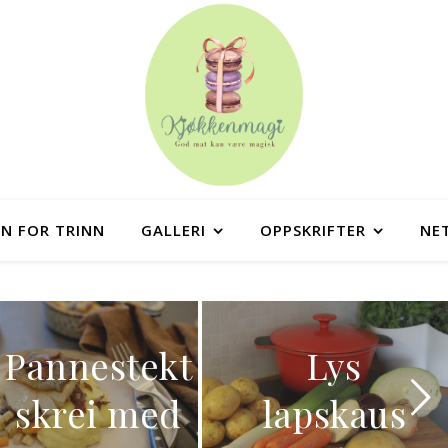
NN FOR TRINN
GALLERI
OPPSKRIFTER
NE
Pannestekt
Lys
skrei med
lapskaus