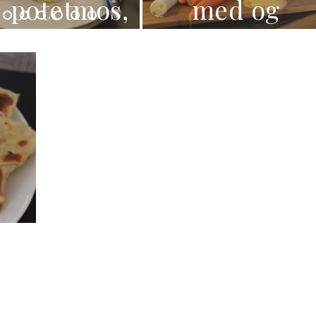
potetmos,
med og
bacon og
uten
ovnsbakte
kjøtt
grønnsaker