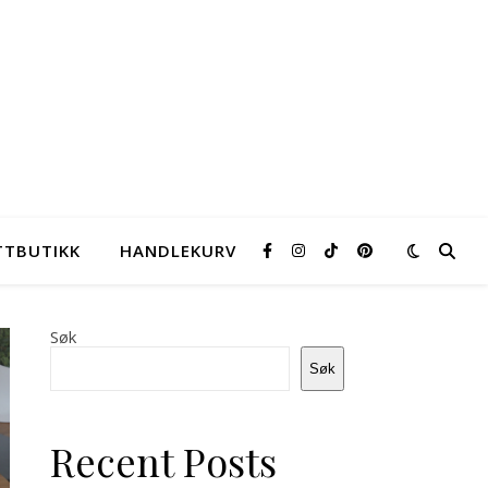
TTBUTIKK
HANDLEKURV
Søk
Søk
Kylling med
Søte
smak av
vafler
Recent Posts