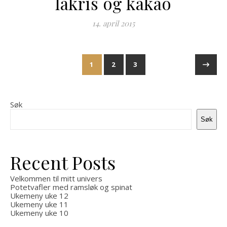
lakris og kakao
14. april 2015
1
2
3
Søk
Søk
Recent Posts
Velkommen til mitt univers
Potetvafler med ramsløk og spinat
Ukemeny uke 12
Ukemeny uke 11
Ukemeny uke 10