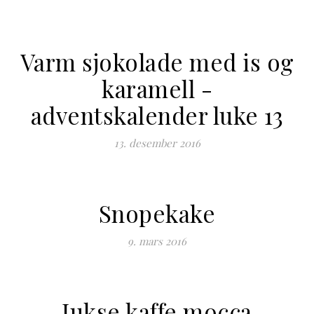
Varm sjokolade med is og
karamell -
adventskalender luke 13
13. desember 2016
Snopekake
9. mars 2016
Jukse kaffe mocca