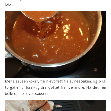
lokk.
Mens sausen koker, fjern evt fett fra svinesteiken, og bruk
to gafler til forsiktig dra kjøttet fra hverandre. Ha det i en
bolle og hell over sausen.