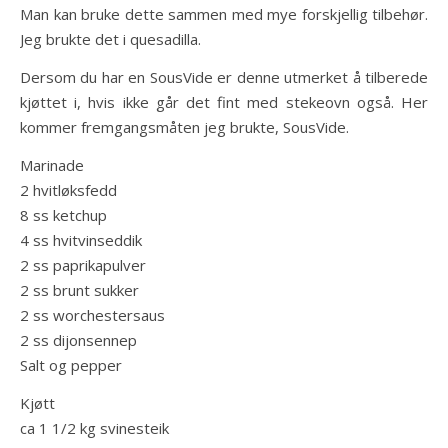
Man kan bruke dette sammen med mye forskjellig tilbehør.
Jeg brukte det i quesadilla.
Dersom du har en SousVide er denne utmerket å tilberede
kjøttet i, hvis ikke går det fint med stekeovn også. Her
kommer fremgangsmåten jeg brukte, SousVide.
Marinade
2 hvitløksfedd
8 ss ketchup
4 ss hvitvinseddik
2 ss paprikapulver
2 ss brunt sukker
2 ss worchestersaus
2 ss dijonsennep
Salt og pepper
Kjøtt
ca 1 1/2 kg svinesteik