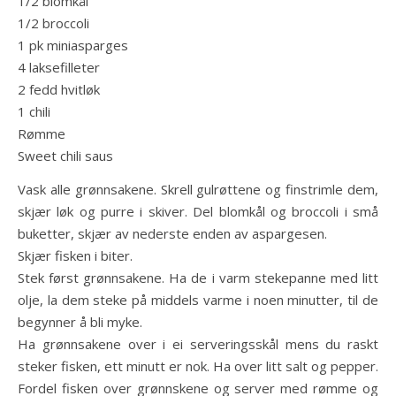
1/2 blomkål
1/2 broccoli
1 pk miniasparges
4 laksefilleter
2 fedd hvitløk
1 chili
Rømme
Sweet chili saus
Vask alle grønnsakene. Skrell gulrøttene og finstrimle dem,
skjær løk og purre i skiver. Del blomkål og broccoli i små
buketter, skjær av nederste enden av aspargesen.
Skjær fisken i biter.
Stek først grønnsakene. Ha de i varm stekepanne med litt
olje, la dem steke på middels varme i noen minutter, til de
begynner å bli myke.
Ha grønnsakene over i ei serveringsskål mens du raskt
steker fisken, ett minutt er nok. Ha over litt salt og pepper.
Fordel fisken over grønnskene og server med rømme og