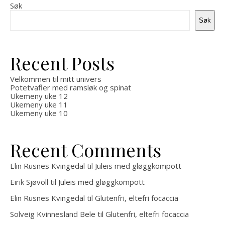
Søk
Søk
Recent Posts
Velkommen til mitt univers
Potetvafler med ramsløk og spinat
Ukemeny uke 12
Ukemeny uke 11
Ukemeny uke 10
Recent Comments
Elin Rusnes Kvingedal
til
Juleis med gløggkompott
Eirik Sjøvoll
til
Juleis med gløggkompott
Elin Rusnes Kvingedal
til
Glutenfri, eltefri focaccia
Solveig Kvinnesland Bele
til
Glutenfri, eltefri focaccia