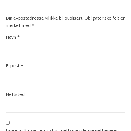
Din e-postadresse vil ikke bli publisert.
Obligatoriske felt er
merket med
*
Navn
*
E-post
*
Nettsted
Lagre mitt navn, e-post og nettside i denne nettleseren