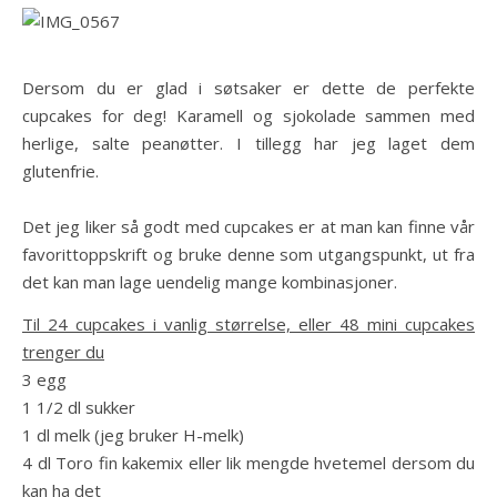
Dersom du er glad i søtsaker er dette de perfekte
cupcakes for deg! Karamell og sjokolade sammen med
herlige, salte peanøtter. I tillegg har jeg laget dem
glutenfrie.
Det jeg liker så godt med cupcakes er at man kan finne vår
favorittoppskrift og bruke denne som utgangspunkt, ut fra
det kan man lage uendelig mange kombinasjoner.
Til 24 cupcakes i vanlig størrelse, eller 48 mini cupcakes
trenger du
3 egg
1 1/2 dl sukker
1 dl melk (jeg bruker H-melk)
4 dl Toro fin kakemix eller lik mengde hvetemel dersom du
kan ha det