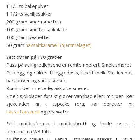
1 1/2 ts bakepulver
1 1/2 ts vaniljesukker
200 gram smør (smeltet)
100 gram smeltet sjokolade
100 gram peanøtter
50 gram
havsaltkaramell (hjemmelaget)
Sett ovnen på 180 grader.
Pass på at ingrediensene er romtemperert. Smelt smøret.
Pisk egg og sukker til eggedosis, tilsett melk. Sikt inn mel,
bakepulver og vaniljesukker.
Rør inn det smeltede, avkjølte smøret.
Smelt sjokoladen forsiktig over vannbad eller i microen. Rør
sjokoladen inn i cupcake røra. Rør deretter inn
havsaltkaramell
og peanøtter.
Sett muffinsformer i muffinsbrett og fordel røren i
formene, ca 2/3 fulle.
Muffins/cupcakes i «vanlig» størrelse stekes i 18-20