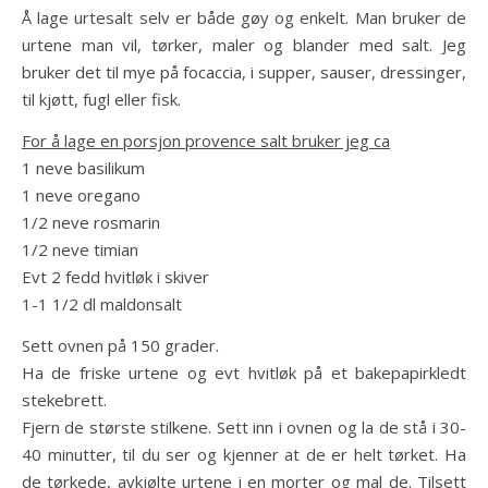
Å lage urtesalt selv er både gøy og enkelt. Man bruker de
urtene man vil, tørker, maler og blander med salt. Jeg
bruker det til mye på focaccia, i supper, sauser, dressinger,
til kjøtt, fugl eller fisk.
For å lage en porsjon provence salt bruker jeg ca
1 neve basilikum
1 neve oregano
1/2 neve rosmarin
1/2 neve timian
Evt 2 fedd hvitløk i skiver
1-1 1/2 dl maldonsalt
Sett ovnen på 150 grader.
Ha de friske urtene og evt hvitløk på et bakepapirkledt
stekebrett.
Fjern de største stilkene. Sett inn i ovnen og la de stå i 30-
40 minutter, til du ser og kjenner at de er helt tørket. Ha
de tørkede, avkjølte urtene i en morter og mal de. Tilsett