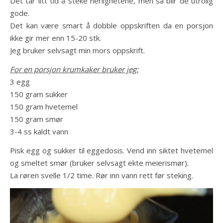
Det tar litt tid å steke herlighetene, men så blir de utrolig
gode.
Det kan være smart å dobble oppskriften da en porsjon
ikke gir mer enn 15-20 stk.
Jeg bruker selvsagt min mors oppskrift.
For en porsjon krumkaker bruker jeg:
3 egg
150 gram sukker
150 gram hvetemel
150 gram smør
3-4 ss kaldt vann
Pisk egg og sukker til eggedosis. Vend inn siktet hvetemel
og smeltet smør (bruker selvsagt ekte meierismør).
La røren svelle 1/2 time. Rør inn vann rett før steking.