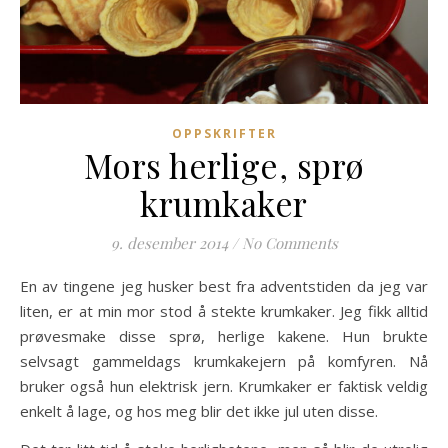
OPPSKRIFTER
Mors herlige, sprø
krumkaker
9. desember 2014
/
No Comments
En av tingene jeg husker best fra adventstiden da jeg var
liten, er at min mor stod å stekte krumkaker. Jeg fikk alltid
prøvesmake disse sprø, herlige kakene. Hun brukte
selvsagt gammeldags krumkakejern på komfyren. Nå
bruker også hun elektrisk jern. Krumkaker er faktisk veldig
enkelt å lage, og hos meg blir det ikke jul uten disse.