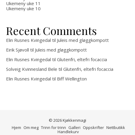
Ukemeny uke 11
Ukemeny uke 10
Recent Comments
Elin Rusnes Kvingedal
til
Juleis med gløggkompott
Eirik Sjøvoll
til
Juleis med gløggkompott
Elin Rusnes Kvingedal
til
Glutenfri, eltefri focaccia
Solveig Kvinnesland Bele
til
Glutenfri, eltefri focaccia
Elin Rusnes Kvingedal
til
Biff Wellington
© 2026 Kjøkkenmagi
Hjem
Om meg
Trinn for trinn
Galleri
Oppskrifter
Nettbutikk
Handlekurv