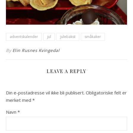
adventskalender
jul
julebakst
småkaker
By
Elin Rusnes Kvingedal
LEAVE A REPLY
Din e-postadresse vil ikke bli publisert.
Obligatoriske felt er
merket med
*
Navn
*