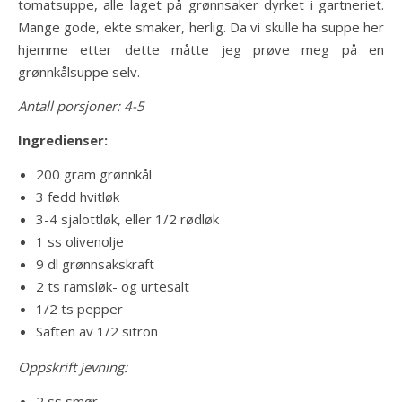
tomatsuppe, alle laget på grønnsaker dyrket i gartneriet.
Mange gode, ekte smaker, herlig. Da vi skulle ha suppe her
hjemme etter dette måtte jeg prøve meg på en
grønnkålsuppe selv.
Antall porsjoner: 4-5
Ingredienser:
200 gram grønnkål
3 fedd hvitløk
3-4 sjalottløk, eller 1/2 rødløk
1 ss olivenolje
9 dl grønnsakskraft
2 ts ramsløk- og urtesalt
1/2 ts pepper
Saften av 1/2 sitron
Oppskrift jevning:
2 ss smør