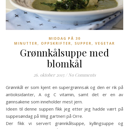
MIDDAG PÅ 30
,
,
,
MINUTTER
OPPSKRIFTER
SUPPER
VEGETAR
Grønnkålsuppe med
blomkål
26. oktober 2015
/
No Comments
Grønnkål er som kjent en supergrønnsak og den er rik på
antioksidanter, A og C vitamin, samt det er en av
gønnsakene som inneholder mest jern.
Ideen til denne suppen fikk jeg etter jeg hadde vært på
suppesøndag på Wiig gartneri på Orre.
Der fikk vi servert grønnkålsuppe, kyllingsuppe og