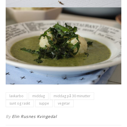
lavkarbo
middag
middag på 30 minutter
sunt og raskt
suppe
vegetar
By
Elin Rusnes Kvingedal