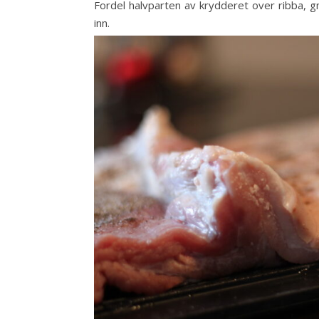
Fordel halvparten av krydderet over ribba, g
inn.