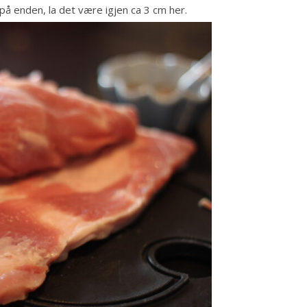
 på enden, la det være igjen ca 3 cm her.