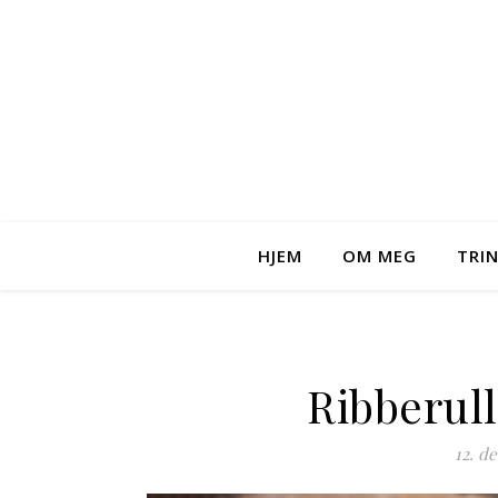
HJEM
OM MEG
TRI
Ribberul
12. d