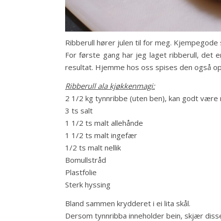
Ribberull hører julen til for meg. Kjempegode 
For første gang har jeg laget ribberull, det 
resultat. Hjemme hos oss spises den også opp 
Ribberull ala kjøkkenmagi:
2 1/2 kg tynnribbe (uten ben), kan godt være
3 ts salt
1 1/2 ts malt allehånde
1 1/2 ts malt ingefær
1/2 ts malt nellik
Bomullstråd
Plastfolie
Sterk hyssing
Bland sammen krydderet i ei lita skål.
Dersom tynnribba inneholder bein, skjær disse