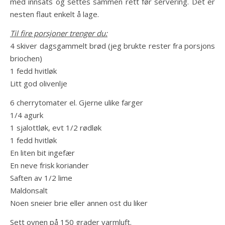
med innsats og settes sammen rett før servering. Det er
nesten flaut enkelt å lage.
Til fire porsjoner trenger du:
4 skiver dagsgammelt brød (jeg brukte rester fra porsjons
briochen)
1 fedd hvitløk
Litt god olivenlje
6 cherrytomater el. Gjerne ulike farger
1/4 agurk
1 sjalottløk, evt 1/2 rødløk
1 fedd hvitløk
En liten bit ingefær
En neve frisk koriander
Saften av 1/2 lime
Maldonsalt
Noen sneier brie eller annen ost du liker
Sett ovnen på 150 grader varmluft.