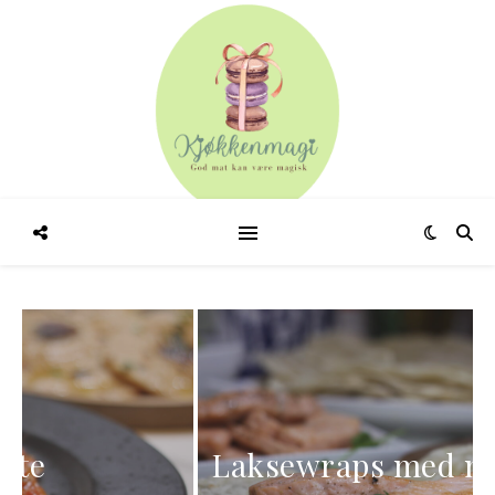
Laksewraps med mangosalsa