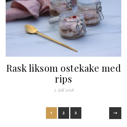
Rask liksom ostekake med
rips
5. juli 2018
1
2
3