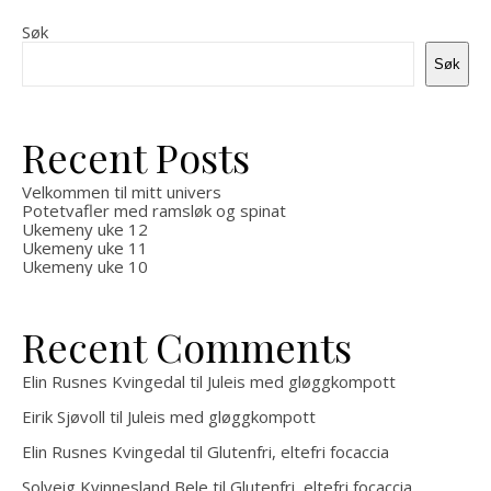
Søk
Søk
Recent Posts
Velkommen til mitt univers
Potetvafler med ramsløk og spinat
Ukemeny uke 12
Ukemeny uke 11
Ukemeny uke 10
Recent Comments
Elin Rusnes Kvingedal
til
Juleis med gløggkompott
Eirik Sjøvoll
til
Juleis med gløggkompott
Elin Rusnes Kvingedal
til
Glutenfri, eltefri focaccia
Solveig Kvinnesland Bele
til
Glutenfri, eltefri focaccia