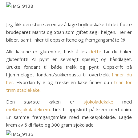
Jeg fikk den store æren av å lage bryllupskake til det flotte
brudeparet Marita og Stian som giftet seg i helgen. Her er
bilder, samt linker til oppskriftene og fremgangsmåte 😉
Alle kakene er glutenfrie, husk å les
dette
før du baker
glutenfritt! All pynt er selvsagt spiselig og håndlaget.
Brukte fondant til både trekk og pynt. Oppskrift på
hjemmelaget fondant/sukkerpasta til overtrekk
finner du
her.
Hvordan fylle og trekke en kake finner du i
trinn for
trinn stablekake.
Den største kaken er
sjokoladekake
med
melkesjokoladekrem.
Link til oppskrift på krem med daim.
Er samme fremgangsmåte med melkesjokolade. Lagde
krem av 5 dl fløte og 300 gram sjokolade.