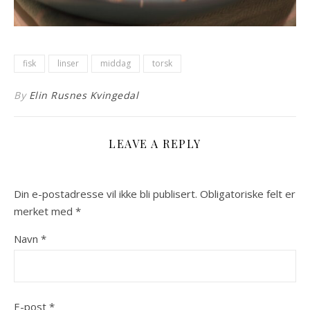
fisk
linser
middag
torsk
By
Elin Rusnes Kvingedal
LEAVE A REPLY
Din e-postadresse vil ikke bli publisert.
Obligatoriske felt er
merket med
*
Navn
*
E-post
*