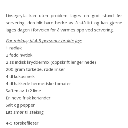
Linsegryta kan uten problem lages en god stund før
servering, den blir bare bedre av å stå litt og kan gjerne
lages dagen i forveien for å varmes opp ved servering.
For middag til 4-5 personer brukte jeg:
1 rødløk
2 fedd hvitløk
2 ss indisk kryddermix (oppskrift lenger nede)
200 gram tørkede, røde linser
4 dl kokosmelk
4 dl hakkede hermetiske tomater
Saften av 1/2 lime
En neve frisk koriander
Salt og pepper
Litt smør til steking
4-5 torskefileter