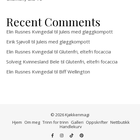
Recent Comments
Elin Rusnes Kvingedal
til
Juleis med gløggkompott
Eirik Sjøvoll
til
Juleis med gløggkompott
Elin Rusnes Kvingedal
til
Glutenfri, eltefri focaccia
Solveig Kvinnesland Bele
til
Glutenfri, eltefri focaccia
Elin Rusnes Kvingedal
til
Biff Wellington
© 2026 Kjøkkenmagi
Hjem
Om meg
Trinn for trinn
Galleri
Oppskrifter
Nettbutikk
Handlekurv