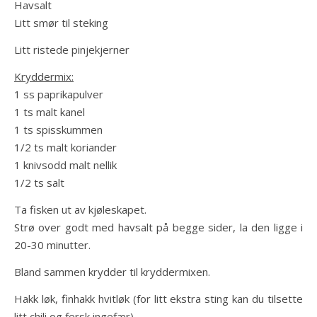
Havsalt
Litt smør til steking
Litt ristede pinjekjerner
Kryddermix:
1 ss paprikapulver
1 ts malt kanel
1 ts spisskummen
1/2 ts malt koriander
1 knivsodd malt nellik
1/2 ts salt
Ta fisken ut av kjøleskapet.
Strø over godt med havsalt på begge sider, la den ligge i
20-30 minutter.
Bland sammen krydder til kryddermixen.
Hakk løk, finhakk hvitløk (for litt ekstra sting kan du tilsette
litt chili og fersk ingefær).