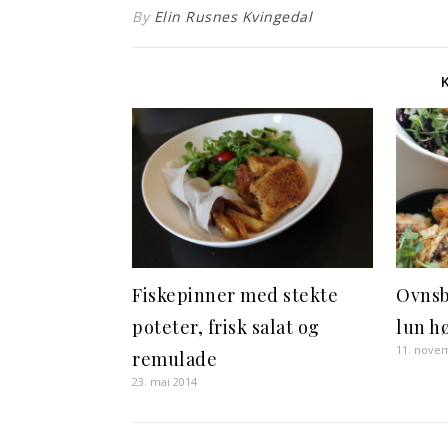
By
Elin Rusnes Kvingedal
Fiskepinner med stekte
Ovnsb
poteter, frisk salat og
lun h
11. nove
remulade
23. mai 2014