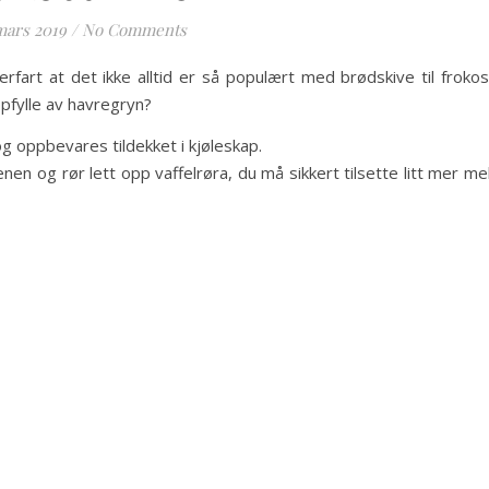
mars 2019
/
No Comments
rfart at det ikke alltid er så populært med brødskive til frokos
ppfylle av havregryn?
og oppbevares tildekket i kjøleskap.
en og rør lett opp vaffelrøra, du må sikkert tilsette litt mer me