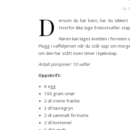
24. 
D
ersom du har barn, har du sikkert e
Hvorfor ikke lage frokostvafler sta
Røren kan lages kvelden i forveien 
Plugg i vaffeljernet når du står opp om morgen
om den har stått noen timer i kjøleskap.
Antall porsjoner: 10 vafler
Oppskrift:
6 egg
100 gram smør
2 dl creme fraiche
3 dl havregryn
2 dl sammalt fin hvete
2 dl hvetemel
3 dl h-melk