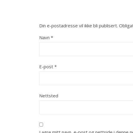
Din e-postadresse vil ikke bli publisert.
Obliga
Navn
*
E-post
*
Nettsted
Lagre mitt navn, e-post og nettside i denne 