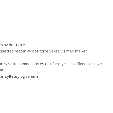
en av det tørre.
tilsettes resten av det tørre vekselvis med melken.
øres raskt sammen, røres det for mye kan vaflene bli seige.
ur.
åbærsyltetøy og rømme.