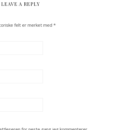
LEAVE A REPLY
toriske felt er merket med
*
nettleseren for neste gang jeg kommenterer.