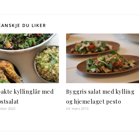
KANSKJE DU LIKER
akte kyllinglår med
Byggris salat med kylling
østsalat
og hjemelaget pesto
mber 2022
24. mars 2015