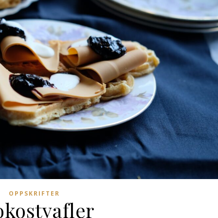
OPPSKRIFTER
okostvafler