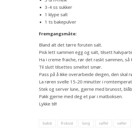
3-4 ss sukker
1 klype salt
1 ts bakepulver
Fremgangsmåte:
Bland alt det tørre foruten salt.
Pisk lett sammen egg og salt, tilsett halvpart
Ha i creme fraiche, rør det raskt sammen, så 
Til slutt tilsettes smeltet smør.
Pass på å ikke overarbeide deigen, den skal r
La røren svelle 15-20 minutter i romtemperat
Stek og server lune, gjerne med brunost, bl
Pakk gjerne med deg et par i matboksen.
Lykke til!!
bakst
frokost
lunsj
vaffel
vafler