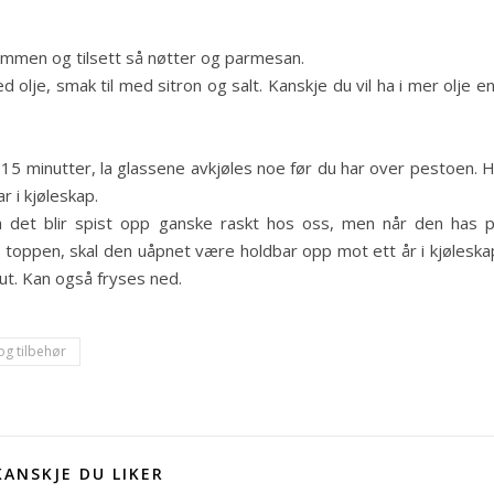
ammen og tilsett så nøtter og parmesan.
lje, smak til med sitron og salt. Kanskje du vil ha i mer olje e
i 15 minutter, la glassene avkjøles noe før du har over pestoen. 
r i kjøleskap.
a det blir spist opp ganske raskt hos oss, men når den has 
å toppen, skal den uåpnet være holdbar opp mot ett år i kjøleska
t. Kan også fryses ned.
og tilbehør
KANSKJE DU LIKER