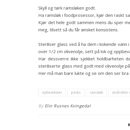
Skyll og tørk ramsløken godt.
Ha ramsløk i foodprosessor, kjør den raskt s
Kjør det hele godt sammen mens du sper med o
meg, tilsett så du får ønsket konsistens.
Steriliser glass ved å ha dem i kokende vann 
over 1/2 cm olivenolje, sett på lok og oppbeva
Har dessverre ikke sjekket holdbarheten d
steriliserte glass med godt med olivenolje p
Her må man bare lukte og se om den ser bra u
nyttevekster
pesto
ramsløk
småretter 
By
Elin Rusnes Kvingedal