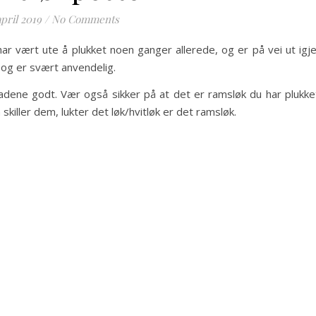
april 2019
/
No Comments
har vært ute å plukket noen ganger allerede, og er på vei ut igj
og er svært anvendelig.
adene godt. Vær også sikker på at det er ramsløk du har plukke
skiller dem, lukter det løk/hvitløk er det ramsløk.