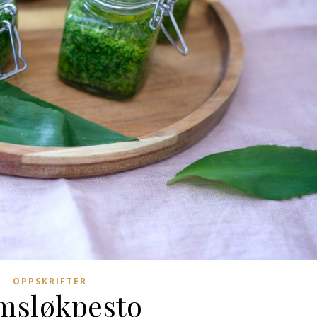
OPPSKRIFTER
msløkpesto