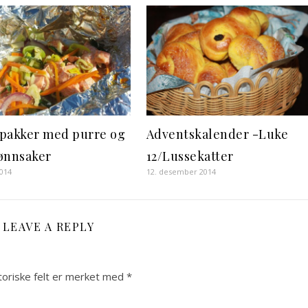
pakker med purre og
Adventskalender -Luke
ønnsaker
12/Lussekatter
2014
12. desember 2014
LEAVE A REPLY
toriske felt er merket med
*