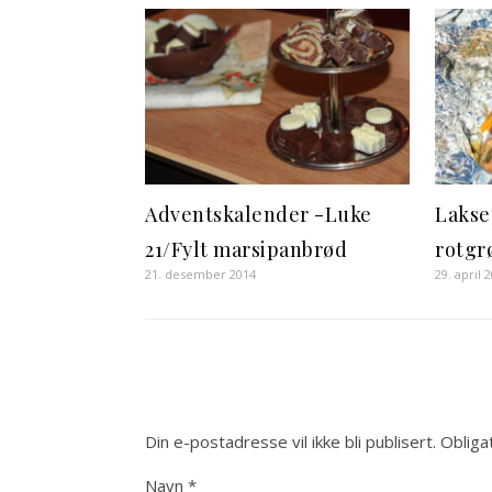
Adventskalender -Luke
Lakse
21/Fylt marsipanbrød
rotgr
21. desember 2014
29. april 
Din e-postadresse vil ikke bli publisert.
Obliga
Navn
*