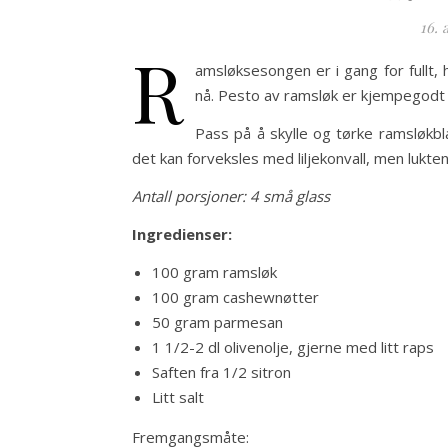
16. 
R
amsløksesongen er i gang for fullt, 
nå. Pesto av ramsløk er kjempegodt 
Pass på å skylle og tørke ramsløkbl
det kan forveksles med liljekonvall, men lukten 
Antall porsjoner: 4 små glass
Ingredienser:
100 gram ramsløk
100 gram cashewnøtter
50 gram parmesan
1 1/2-2 dl olivenolje, gjerne med litt raps
Saften fra 1/2 sitron
Litt salt
Fremgangsmåte: