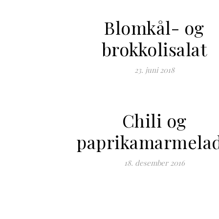
Blomkål- og
brokkolisalat
23. juni 2018
Chili og
paprikamarmela
18. desember 2016