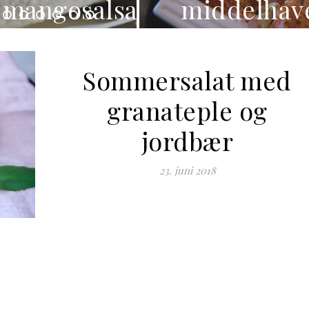
salsa
middelhavet
Sommersalat med
granateple og
jordbær
23. juni 2018