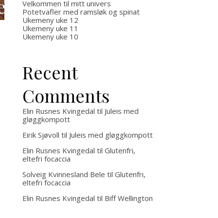
med
potetmos,
Velkommen til mitt univers
Potetvafler med ramsløk og spinat
Ukemeny uke 12
brun
bacon og
Ukemeny uke 11
Ukemeny uke 10
saus
ovnsbakte
Recent
grønnsaker
Comments
Elin Rusnes Kvingedal
til
Juleis med
gløggkompott
Eirik Sjøvoll
til
Juleis med gløggkompott
Elin Rusnes Kvingedal
til
Glutenfri,
eltefri focaccia
Solveig Kvinnesland Bele
til
Glutenfri,
eltefri focaccia
Elin Rusnes Kvingedal
til
Biff Wellington