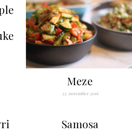
ple
uke
Meze
23. november 2016
ri
Samosa