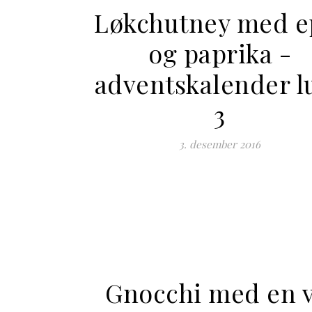
Løkchutney med e
og paprika -
adventskalender l
3
3. desember 2016
Gnocchi med en v