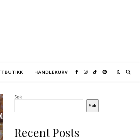
TTBUTIKK
HANDLEKURV
Søk
Søk
assisk
Pannestekt
sestek
skrei med
Recent Posts