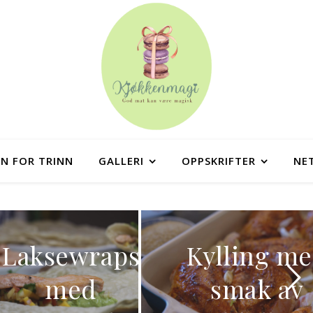
NN FOR TRINN
GALLERI
OPPSKRIFTER
NE
wraps
Kylling med
Kl
d
smak av
ok