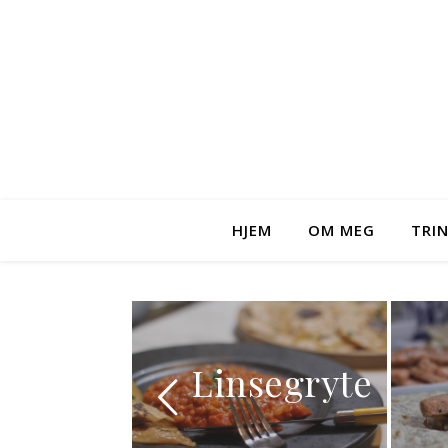
HJEM
OM MEG
TRI
Lakse
Linsegryte
me