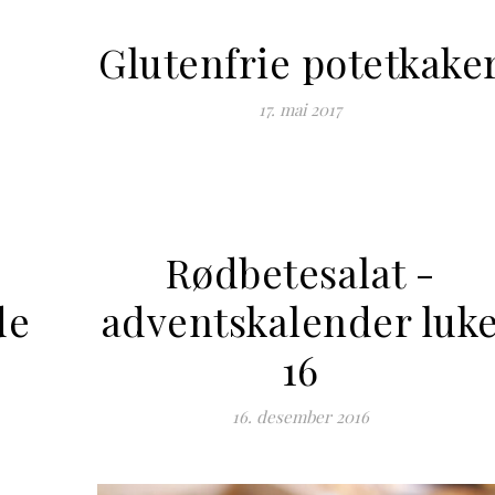
Glutenfrie potetkake
17. mai 2017
Rødbetesalat -
de
adventskalender luk
16
16. desember 2016