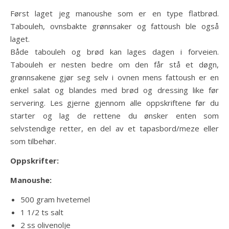
Først laget jeg manoushe som er en type flatbrød.
Tabouleh, ovnsbakte grønnsaker og fattoush ble også
laget.
Både tabouleh og brød kan lages dagen i forveien.
Tabouleh er nesten bedre om den får stå et døgn,
grønnsakene gjør seg selv i ovnen mens fattoush er en
enkel salat og blandes med brød og dressing like før
servering. Les gjerne gjennom alle oppskriftene før du
starter og lag de rettene du ønsker enten som
selvstendige retter, en del av et tapasbord/meze eller
som tilbehør.
Oppskrifter:
Manoushe:
500 gram hvetemel
1 1/2 ts salt
2 ss olivenolje