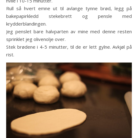
hvile i 10-15 minutter.
Rull så hvert emne ut til avlange tynne brød, legg på
bakepapirkledd stekebrett og pensle med
krydderblandingen.
Jeg penslet bare halvparten av mine med denne resten
sprinklet jeg olivenolje over.
Stek brødene i 4-5 minutter, til de er lett gylne. Avkjøl på
rist.