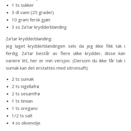
1 ts sukker
3 dl vann (25 grader)
10 gram fersk gjær
3 ss Za’tar krydderblanding
Za’tar krydderblanding:
Jeg laget krydderblandingen selv da jeg ikke fikk tak i
ferdig. Za’tar består av flere ulike krydder, disse kan
variere litt, her er min versjon. (Dersom du ikke får tak i
sumak kan det erstattes med sitronsaft).
2 ts sumak
2 ts nigellafrø
2 ts sesamfrø
1 ts timian
1 ts oregano
1/2 ts salt
4 ss olivenolje