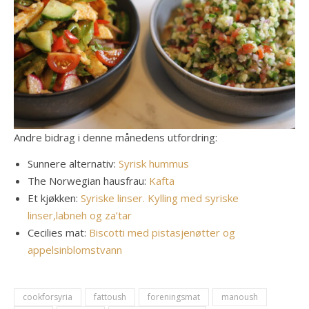
Andre bidrag i denne månedens utfordring:
Sunnere alternativ:
Syrisk hummus
The Norwegian hausfrau:
Kafta
Et kjøkken:
Syriske linser.
Kylling med syriske
linser,labneh og za’tar
Cecilies mat:
Biscotti med pistasjenøtter og
appelsinblomstvann
cookforsyria
fattoush
foreningsmat
manoush