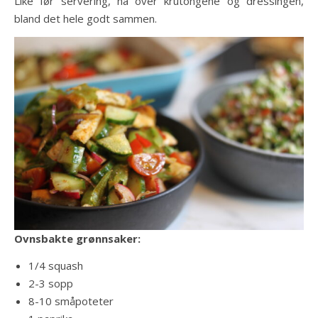
Like før servering, ha over krutongene og dressingen,
bland det hele godt sammen.
Ovnsbakte grønnsaker:
1/4 squash
2-3 sopp
8-10 småpoteter