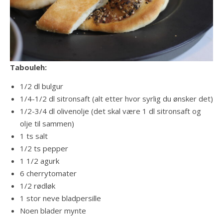
Tabouleh:
1/2 dl bulgur
1/4-1/2 dl sitronsaft (alt etter hvor syrlig du ønsker det)
1/2-3/4 dl olivenolje (det skal være 1 dl sitronsaft og
olje til sammen)
1 ts salt
1/2 ts pepper
1 1/2 agurk
6 cherrytomater
1/2 rødløk
1 stor neve bladpersille
Noen blader mynte