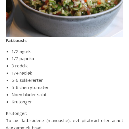
Fattoush:
1/2 agurk
1/2 paprika
3 reddik
1/4 rødløk
5-6 sukkererter
5-6 cherrytomater
Noen blader salat
Krutonger
Krutonger:
To av flatbrødene (manoushe), evt pitabrød eller annet
daggammelt brød.