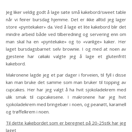
Jeg liker veldig godt å lage søte små kakebord/sweet table
når vi feirer bursdag hjemme. Det er ikke alltid jeg lager
store «pyntekaker» da. Ved å lage et lite kakebord blir det
mindre arbeid både ved tilberedning og servering enn om
man skal ha en «pyntekake» og to «vanlige» kaker. Her
laget bursdagsbarnet selv brownie. I og med at noen av
gjestene har cøliaki valgte jeg å lage et glutenfritt
kakebord.
Makronene lagde jeg et par dager i forveien, til fyll i disse
kan man bruke det samme som man bruker til topping av
cupcakes. Her har jeg valgt å ha hvit sjokoladekrem med
ulik smak til cupcakesene. I makronene har jeg hvit
sjokoladekrem med bringebær i noen, og peanøtt, karamell
og trøffelkrem i noen.
Til dette kakebordet som er beregnet på 20-25stk har jeg
laget