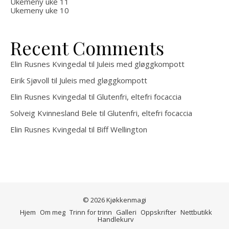
Ukemeny uke 11
Ukemeny uke 10
Recent Comments
Elin Rusnes Kvingedal
til
Juleis med gløggkompott
Eirik Sjøvoll
til
Juleis med gløggkompott
Elin Rusnes Kvingedal
til
Glutenfri, eltefri focaccia
Solveig Kvinnesland Bele
til
Glutenfri, eltefri focaccia
Elin Rusnes Kvingedal
til
Biff Wellington
© 2026 Kjøkkenmagi
Hjem
Om meg
Trinn for trinn
Galleri
Oppskrifter
Nettbutikk
Handlekurv