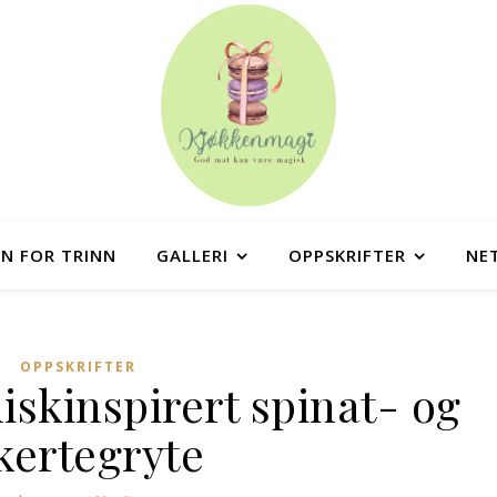
NN FOR TRINN
GALLERI
OPPSKRIFTER
NE
OPPSKRIFTER
skinspirert spinat- og
kertegryte