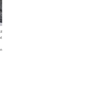
il
at
an