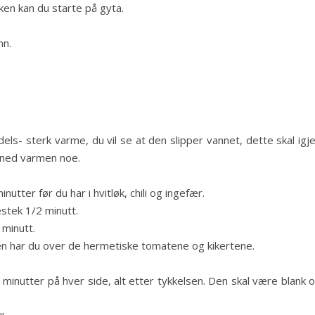
ken kan du starte på gyta.
nn.
els- sterk varme, du vil se at den slipper vannet, dette skal igj
u ned varmen noe.
nutter før du har i hvitløk, chili og ingefær.
estek 1/2 minutt.
 minutt.
men har du over de hermetiske tomatene og kikertene.
 minutter på hver side, alt etter tykkelsen. Den skal være blank 