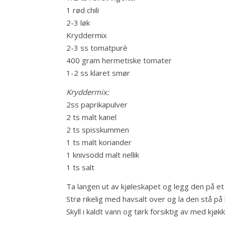
1 rød chili
2-3 løk
Kryddermix
2-3 ss tomatpurè
400 gram hermetiske tomater
1-2 ss klaret smør
Kryddermix:
2ss paprikapulver
2 ts malt kanel
2 ts spisskummen
1 ts malt koriander
1 knivsodd malt nellik
1 ts salt
Ta langen ut av kjøleskapet og legg den på et 
Strø rikelig med havsalt over og la den stå på
Skyll i kaldt vann og tørk forsiktig av med kjøk