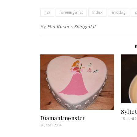
fisk
foreningsmat
Indisk
middag
s
By
Elin Rusnes Kvingedal
Sylte
Diamantmønster
15. april 
26. april 2014