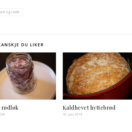
unt og raskt
KANSKJE DU LIKER
t rødløk
Kaldhevet hyttebrød
2020
10. juni 2014