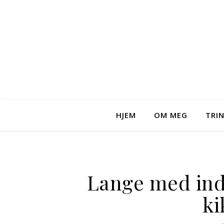
HJEM
OM MEG
TRI
Lange med indi
ki