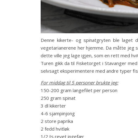
Denne kikerte- og spinatgryten ble laget d
vegetarianerene her hjemme. Da måtte jeg se 
dette ville jeg lage igjen, som en rett med hvit f
Turen gikk da til Fisketorget i Stavanger med 
selvsagt eksperimentere med andre typer fisk
For middag til 5 personer brukte jeg:
150-200 gram langefilet per person
250 gram spinat
3 dl kikerter
4-6 sjampinjong
2 store paprika
2 fedd hvitløk
1/2 ts revet ingefær