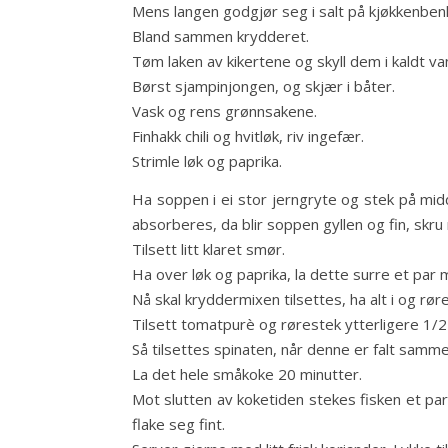
Mens langen godgjør seg i salt på kjøkkenben
Bland sammen krydderet.
Tøm laken av kikertene og skyll dem i kaldt va
Børst sjampinjongen, og skjær i båter.
Vask og rens grønnsakene.
Finhakk chili og hvitløk, riv ingefær.
Strimle løk og paprika.
Ha soppen i ei stor jerngryte og stek på midd
absorberes, da blir soppen gyllen og fin, skr
Tilsett litt klaret smør.
Ha over løk og paprika, la dette surre et par mi
Nå skal kryddermixen tilsettes, ha alt i og rør
Tilsett tomatpurè og rørestek ytterligere 1/2
Så tilsettes spinaten, når denne er falt sam
La det hele småkoke 20 minutter.
Mot slutten av koketiden stekes fisken et par
flake seg fint.