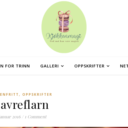
NN FOR TRINN
GALLERI
OPPSKRIFTER
NE
,
ENFRITT
OPPSKRIFTER
avreflarn
januar 2016
/
1 Comment