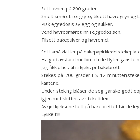
Sett ovnen på 200 grader.
Smelt smøret i ei gryte, tilsett havregryn og l
Pisk eggedosis av egg og sukker.
Vend havresmøret inn i eggedosisen.
Tilsett bakepulver og havremel.
Sett små klatter på bakepapirkledd stekeplate
Ha god avstand mellom da de flyter ganske m
Jeg fikk plass til ni kjeks pr bakebrett.
Stekes på 200 grader i 8-12 minutter(steketi
kantene.
Under steking blåser de seg ganske godt opp 
igjen mot slutten av steketiden.
Avkjøl kjeksene helt på bakebrettet før de leg
Lykke til!!