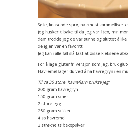
Søte, knasende sprø, nærmest karamelliserte
Jeg husker tilbake til da jeg var liten, min mor
dem trodde jeg de var sunne og sluttet å like
de igjen var en favoritt.
Jeg kan i alle fall slå fast at disse kjeksene a
For å lage glutenfri versjon som jeg, bruk glut
Havremel lager du ved å ha havregryn i en mult
Til ca 35 store havreflarn brukte jeg:
200 gram havregryn
150 gram smør
2 store egg
250 gram sukker
4 ss havremel
2 strøkne ts bakepulver