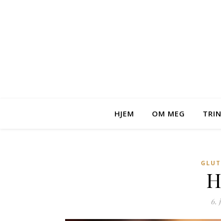
HJEM
OM MEG
TRI
GLUT
H
6. 