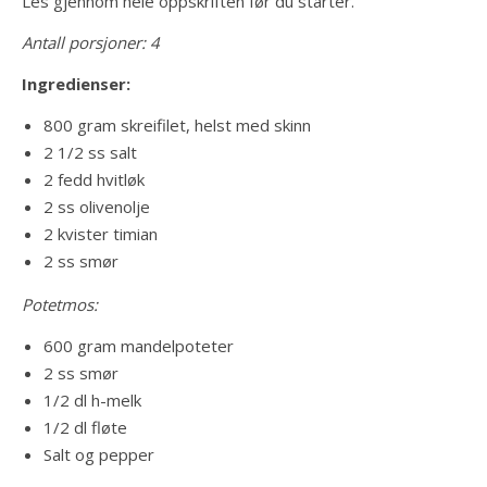
Les gjennom hele oppskriften før du starter.
Antall porsjoner: 4
Ingredienser:
800 gram skreifilet, helst med skinn
2 1/2 ss salt
2 fedd hvitløk
2 ss olivenolje
2 kvister timian
2 ss smør
Potetmos:
600 gram mandelpoteter
2 ss smør
1/2 dl h-melk
1/2 dl fløte
Salt og pepper