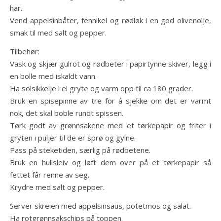
har.
Vend appelsinbåter, fennikel og rødløk i en god olivenolje,
smak til med salt og pepper.
Tilbehør:
Vask og skjær gulrot og rødbeter i papirtynne skiver, legg i
en bolle med iskaldt vann.
Ha solsikkelje i ei gryte og varm opp til ca 180 grader.
Bruk en spisepinne av tre for å sjekke om det er varmt
nok, det skal boble rundt spissen.
Tørk godt av grønnsakene med et tørkepapir og friter i
gryten i puljer til de er sprø og gylne.
Pass på steketiden, særlig på rødbetene.
Bruk en hullsleiv og løft dem over på et tørkepapir så
fettet får renne av seg.
Krydre med salt og pepper.
Server skreien med appelsinsaus, potetmos og salat.
Ha rotgrønnsakschips på toppen.