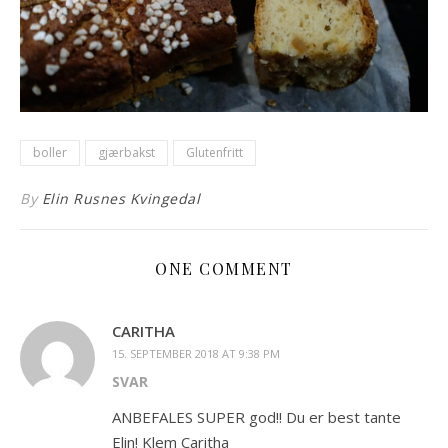
boller
gjærbakst
Glutenfritt
By
Elin Rusnes Kvingedal
ONE COMMENT
CARITHA
15. SEPTEMBER 2018 AT 9:38 PM
SVAR
ANBEFALES SUPER god!! Du er best tante
Elin! Klem Caritha