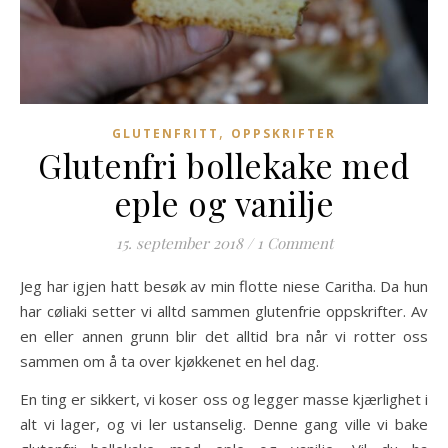
,
GLUTENFRITT
OPPSKRIFTER
Glutenfri bollekake med
eple og vanilje
15. september 2018
/
1 Comment
Jeg har igjen hatt besøk av min flotte niese Caritha. Da hun
har cøliaki setter vi alltd sammen glutenfrie oppskrifter. Av
en eller annen grunn blir det alltid bra når vi rotter oss
sammen om å ta over kjøkkenet en hel dag.
En ting er sikkert, vi koser oss og legger masse kjærlighet i
alt vi lager, og vi ler ustanselig. Denne gang ville vi bake