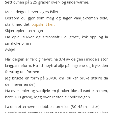
Sett ovnen på 225 grader over- og undervarme.
Mens deigen hever lages fyllet.
Dersom du gjør som meg og lager vaniljekremen selv,
start med det,
oppskrift her.
Skjær epler i terninger.
Ha eple, sukker og sitronsaft i ei gryte, kok opp og la
småkoke 5 min.
Avkjøl
Når deigen er ferdig hevet, ha 3/4 av deigen i middels stor
langpanneform. Ha litt nøytral olje på fingrene og trykk den
forsiktig ut i formen.
Jeg brukte en form på 20×30 cm (du kan bruke større da
den hever en del).
Ha over epler og vaniljekrem (bruker ikke all vaniljekremen,
bare 300 gram), legg over resten av bolledeigen.
La den etterheve til dobbel størrelse (30-45 minutter).
Pensle med sammenvispet egg og strø over perlesukker