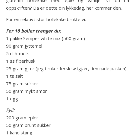
glutenfri bollekake med eple og vanilje. Vil du ha
oppskriften? Da er dette din lykkedag, her kommer den.
For en relativt stor bollekake brukte vi:
For 18 boller trenger du:
1 pakke Semper white mix (500 gram)
90 gram jyttemel
5 dl h-melk
1 ss fiberhusk
25 gram gjær (jeg bruker fersk søtgjær, den røde pakken)
1 ts salt
75 gram sukker
50 gram mykt smør
1 egg
Fyll:
200 gram epler
50 gram brunt sukker
1 kanelstang