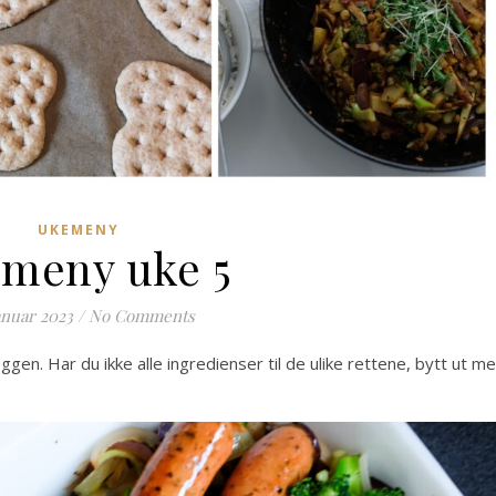
UKEMENY
meny uke 5
anuar 2023
/
No Comments
en. Har du ikke alle ingredienser til de ulike rettene, bytt ut m