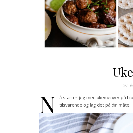
Uke
29. j
N
å starter jeg med ukemenyer på blogg
tilsvarende og lag det på din måte.