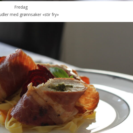
Fredag
udler med grønnsaker «stir fry»