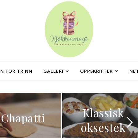
NN FOR TRINN
GALLERI
OPPSKRIFTER
NE
Klassisk
Laksewrap
oksestek
med