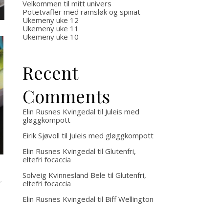
a
med o
Velkommen til mitt univers
Potetvafler med ramsløk og spinat
Ukemeny uke 12
uten
Ukemeny uke 11
Ukemeny uke 10
kjøtt
Recent
Comments
Elin Rusnes Kvingedal
til
Juleis med
gløggkompott
Eirik Sjøvoll
til
Juleis med gløggkompott
Elin Rusnes Kvingedal
til
Glutenfri,
eltefri focaccia
a
Solveig Kvinnesland Bele
til
Glutenfri,
eltefri focaccia
Elin Rusnes Kvingedal
til
Biff Wellington