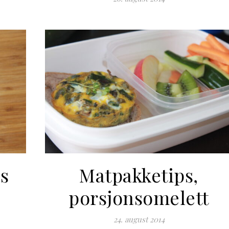
s
Matpakketips,
porsjonsomelett
24. august 2014