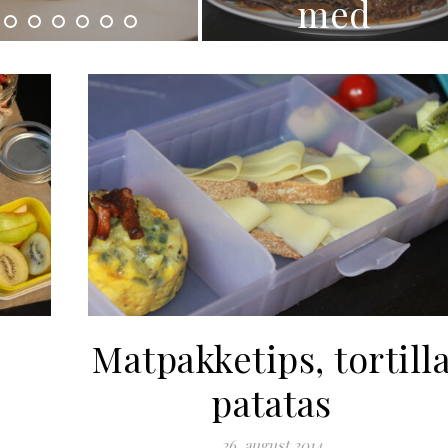
med
mangosals
brun
saus
Matpakketips, tortill
patatas
26. august 2014