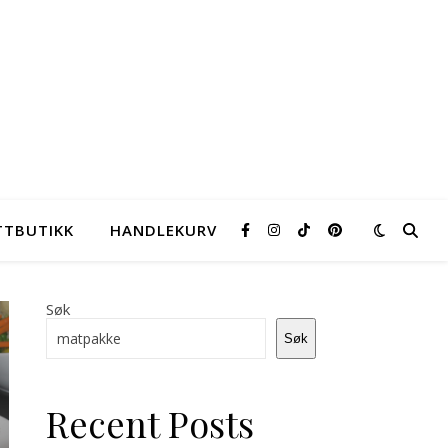
TTBUTIKK
HANDLEKURV
Søk
Søk
s
Lys
Linsegryte
lapska
Recent Posts